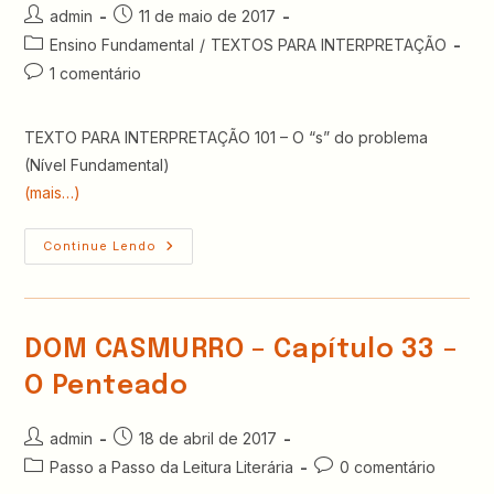
Autor
Post
admin
11 de maio de 2017
do
publicado:
Categoria
Ensino Fundamental
/
TEXTOS PARA INTERPRETAÇÃO
post:
do
Comentários
1 comentário
post:
do
post:
TEXTO PARA INTERPRETAÇÃO 101 – O “s” do problema
(Nível Fundamental)
(mais…)
TEXTO
Continue Lendo
PARA
INTERPRETAÇÃO
101
–
O
“S”
DOM CASMURRO – Capítulo 33 –
DO
PROBLEMA
O Penteado
(Nível
Fundamental)
Autor
Post
admin
18 de abril de 2017
do
publicado:
Categoria
Comentários
Passo a Passo da Leitura Literária
0 comentário
post:
do
do