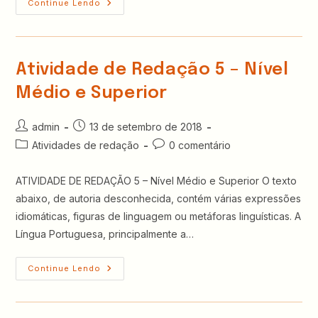
DOM
Continue Lendo
CASMURRO
–
Capítulo
35
Atividade de Redação 5 – Nível
Médio e Superior
Autor
Post
admin
13 de setembro de 2018
do
publicado:
Categoria
Comentários
Atividades de redação
0 comentário
post:
do
do
post:
post:
ATIVIDADE DE REDAÇÃO 5 – Nível Médio e Superior O texto
abaixo, de autoria desconhecida, contém várias expressões
idiomáticas, figuras de linguagem ou metáforas linguísticas. A
Língua Portuguesa, principalmente a…
Atividade
Continue Lendo
De
Redação
5
–