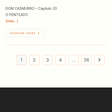
post:
post:
DOM CASMURRO – Capítulo 33
O PENTEADO
(mais…)
DOM
Continue Lendo
CASMURRO
–
Capítulo
33
–
O
Penteado
1
2
3
4
…
36
Ir para 