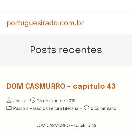
Ir
para
o
portuguesirado.com.br
conteúdo
Posts recentes
DOM CASMURRO – capítulo 43
Autor
Post
admin
25 de julho de 2019
do
publicado:
Categoria
Comentários
Passo a Passo da Leitura Literária
0 comentário
post:
do
do
post:
post:
DOM CASMURRO – Capítulo 43