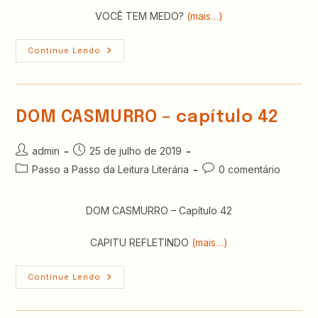
VOCÊ TEM MEDO?
(mais…)
DOM
Continue Lendo
CASMURRO
–
Capítulo
43
DOM CASMURRO – capítulo 42
Autor
Post
admin
25 de julho de 2019
do
publicado:
Categoria
Comentários
Passo a Passo da Leitura Literária
0 comentário
post:
do
do
post:
post:
DOM CASMURRO – Capítulo 42
CAPITU REFLETINDO
(mais…)
DOM
Continue Lendo
CASMURRO
–
Capítulo
42