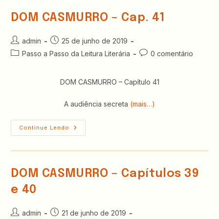
DOM CASMURRO – Cap. 41
Autor
Post
admin
25 de junho de 2019
do
publicado:
Categoria
Comentários
Passo a Passo da Leitura Literária
0 comentário
post:
do
do
post:
post:
DOM CASMURRO – Capítulo 41
A audiência secreta
(mais…)
DOM
Continue Lendo
CASMURRO
–
Cap.
41
DOM CASMURRO – Capítulos 39
e 40
Autor
Post
admin
21 de junho de 2019