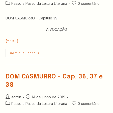
do
publicado:
Categoria
Comentários
Passo a Passo da Leitura Literária
0 comentário
post:
do
do
post:
post:
DOM CASMURRO – Capítulo 39
A VOCAÇÃO
(mais…)
DOM
Continue Lendo
CASMURRO
–
Capítulos
39
E
40
DOM CASMURRO – Cap. 36, 37 e
38
Autor
Post
admin
14 de junho de 2019
do
publicado:
Categoria
Comentários
Passo a Passo da Leitura Literária
0 comentário
post:
do
do