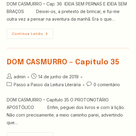
post:
post:
DOM CASMURRO – Cap. 36 IDEIA SEM PERNAS E IDEIA SEM
BRAÇOS Deixei-os, a pretexto de brincar, e fui-me
outra vez a pensar na aventura da manhã. Era o que…
DOM
Continue Lendo
CASMURRO
–
Cap.
36,
37
E
DOM CASMURRO – Capítulo 35
38
Autor
Post
admin
14 de junho de 2019
do
publicado:
Categoria
Comentários
Passo a Passo da Leitura Literária
0 comentário
post:
do
do
post:
post:
DOM CASMURRO – Capítulo 35 O PROTONOTÁRIO
APOSTÓLICO Enfim, peguei dos livros e corri à lição.
Não corri precisamente; a meio caminho parei, advertindo
que…