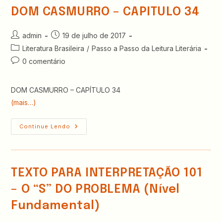
Nível
Médio
DOM CASMURRO – CAPITULO 34
E
Superior
Autor
Post
admin
19 de julho de 2017
do
publicado:
Categoria
Literatura Brasileira
/
Passo a Passo da Leitura Literária
post:
do
Comentários
0 comentário
post:
do
post:
DOM CASMURRO – CAPÍTULO 34
(mais…)
DOM
Continue Lendo
CASMURRO
–
CAPITULO
34
TEXTO PARA INTERPRETAÇÃO 101
– O “S” DO PROBLEMA (Nível
Fundamental)